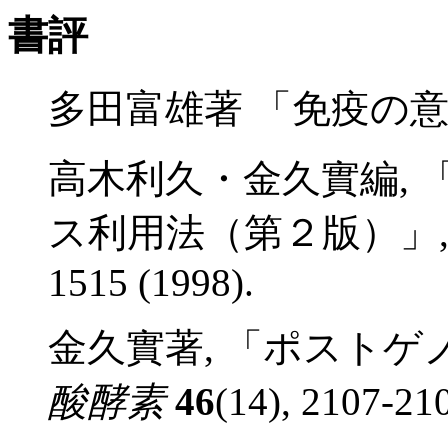
書評
多田富雄著 「免疫の意
高木利久・金久實編,
ス利用法（第２版）」
1515 (1998).
金久實著, 「ポストゲ
酸酵素
46
(14), 2107-21