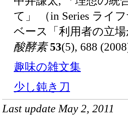
中井謙太, 「理想の
て」 （in Series
ベース「利用者の立場
酸酵素
53
(5), 688 (2008
趣味の雑文集
少し鈍き刀
Last update May 2, 2011