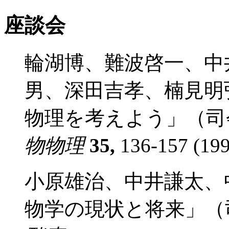
座談会
輪湖博、難波啓一、中
男、深田吉孝、楠見明弘
物理を考えよう」（司
物物理
35,
136-157 (199
小原雄治、中井謙太、
物学の現状と将来」（